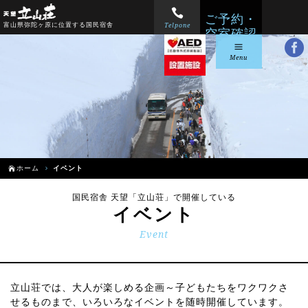
ご予約・
Telpone
富山県弥陀ヶ原に位置する国民宿舎
空室確認
Menu
ホーム
イベント
国民宿舎 天望「立山荘」で開催している
イベント
Event
立山荘では、大人が楽しめる企画～子どもたちをワクワクさ
せるものまで、いろいろなイベントを随時開催しています。