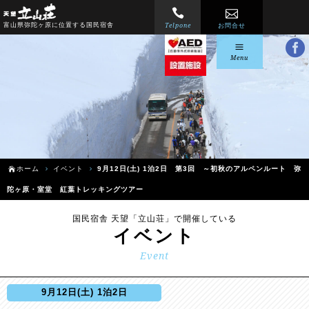
Telpone
富山県弥陀ヶ原に位置する国民宿舎
お問合せ
Menu
ホーム
イベント
9月12日(土) 1泊2日 第3回 ～初秋のアルペンルート 弥
陀ヶ原・室堂 紅葉トレッキングツアー
国民宿舎 天望「立山荘」で開催している
イベント
Event
9月12日(土) 1泊2日