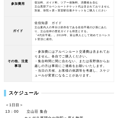
宿泊料、ガイド料、ツアー保険料、消費税を含む
参加費用
立山黒部アルペンルートチケット代は含まれておりません
別途、弥陀ヶ原⇔室堂駅往復チケットをご購入ください
佐伯知彦 ガイド
立山案内人の草分け的存在である佐伯平蔵のひ孫にあた
ガイド
り、立山信仰の歴史ガイドも得意とする。
「4代目平蔵」。2019年、富山県人として初めてエベレス
ト登頂に成功。
・参加費にはアルペンルート交通費は含まれてお
りません。各自でご購入ください。
その他、注意
・集合時間に間に合わない、または長野側からお
事項
越しの方は事前にご連絡をお願いいたします。
・当日の天候、お客様の体調等を考慮し、スケジ
ュールが変更になることがあります。
スケジュール
＜1日目＞
13：00 立山荘 集合