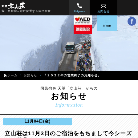
Telpone
富山県弥陀ヶ原に位置する国民宿舎
お問合せ
Menu
ホーム
お知らせ
「２０２２年の営業終了のお知らせ」
国民宿舎 天望「立山荘」からの
お知らせ
Information
11月04日(金)
立山荘は11月3日のご宿泊をもちまして今シーズ